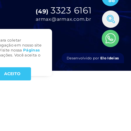
3323 6161
(49)
armax@armax.com.br
ara coletar
egação em nosso site
Visite nossa
Páginas
ações. Você aceita o
Desenvolvido por
Elo Ideias
ACEITO