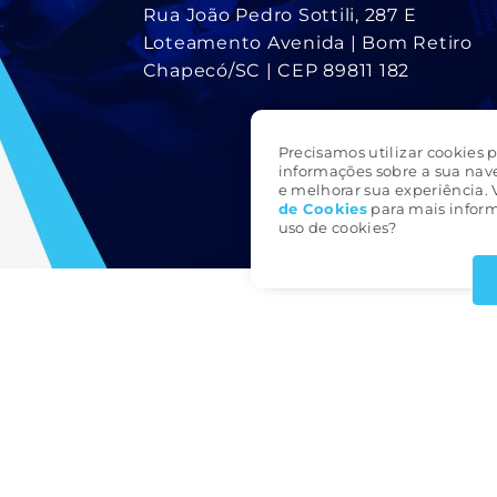
Rua João Pedro Sottili, 287 E
Loteamento Avenida | Bom Retiro
Chapecó/SC | CEP 89811 182
Precisamos utilizar cookies p
informações sobre a sua nav
e melhorar sua experiência. 
de Cookie
s
para mais inform
uso de cookies?