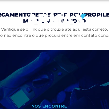
RCAMENTOPECAS-PP-R-POLIPROPIL
MACHO-A-TOPHIDRO
Verifique se o link que o trouxe até aqui está correto.
o não encontre o que procura entre em contato cono
NOS ENCONTRE