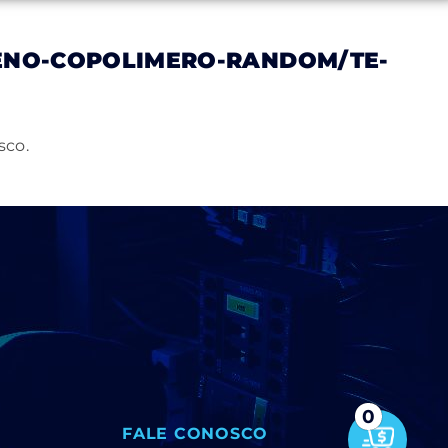
ENO-COPOLIMERO-RANDOM/TE-
Notícias
Trabalhe Conosco
Contato
sco.
0
FALE CONOSCO