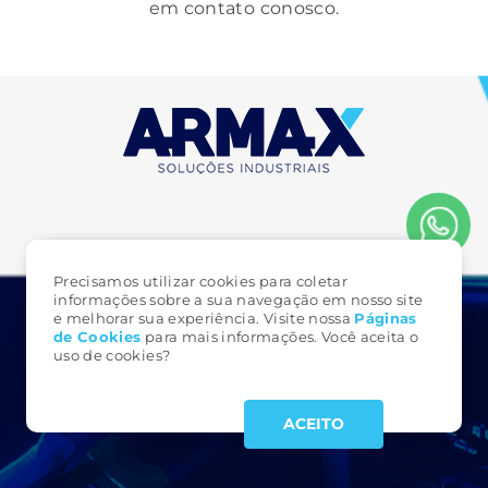
em contato conosco.
Precisamos utilizar cookies para coletar
informações sobre a sua navegação em nosso site
e melhorar sua experiência. Visite nossa
Páginas
FALE CONOSCO
de Cookie
s
para mais informações. Você aceita o
uso de cookies?
3323 6161
(49)
armax@armax.com.br
ACEITO