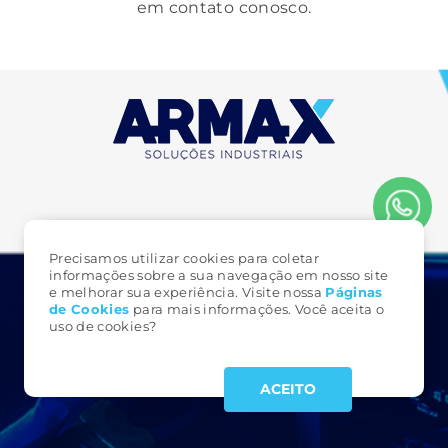
em contato conosco.
Precisamos utilizar cookies para coletar
informações sobre a sua navegação em nosso site
e melhorar sua experiência. Visite nossa
Páginas
FALE CONOSCO
de Cookie
s
para mais informações. Você aceita o
uso de cookies?
3323 6161
(49)
armax@armax.com.br
ACEITO