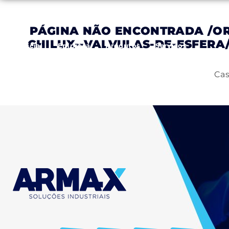
PÁGINA NÃO ENCONTRADA
/O
GHILUX--VALVULAS-DE-ESFERA
Inicial
Empresa
Produtos
Serviços
Cas