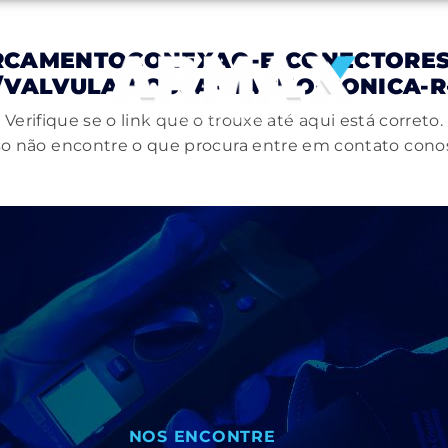
RCAMENTOCONEXAO-E-CONECTORES/
/VALVULA-ROSCA-MACHO-CONICA-R-I
Verifique se o link que o trouxe até aqui está correto.
o não encontre o que procura entre em contato cono
NOS ENCONTRE