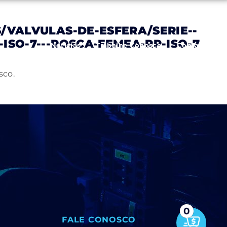
VALVULAS-DE-ESFERA/SERIE--
SO-7---ROSCA-FEMEA-RP-ISO-7
Notícias
Trabalhe Conosco
Contato
sco.
0
FALE CONOSCO