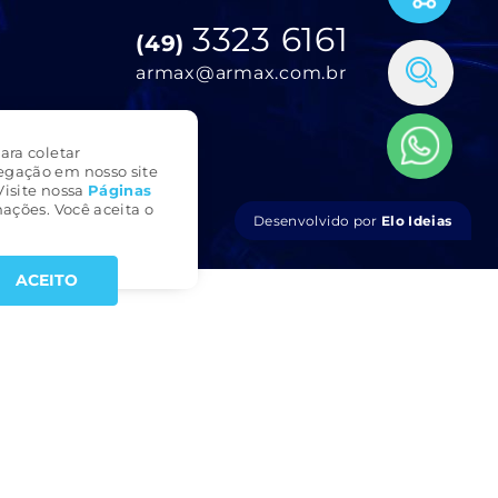
3323 6161
(49)
armax@armax.com.br
ara coletar
egação em nosso site
Visite nossa
Páginas
ações. Você aceita o
Desenvolvido por
Elo Ideias
ACEITO