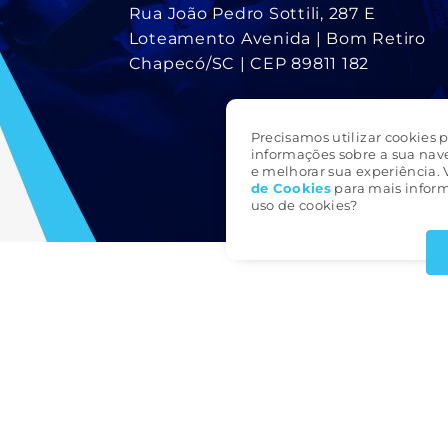
Rua João Pedro Sottili, 287 E
Loteamento Avenida | Bom Retiro
Chapecó/SC | CEP 89811 182
Precisamos utilizar cookies p
informações sobre a sua nav
e melhorar sua experiência. 
de Cookie
s
para mais inform
uso de cookies?