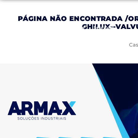
PÁGINA NÃO ENCONTRADA
/O
GHILUX--VALV
Inicial
Empresa
Produtos
Serviços
Cas