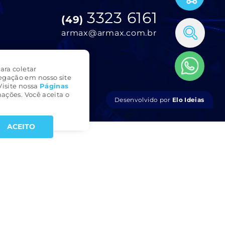
3323 6161
(49)
armax@armax.com.br
ara coletar
egação em nosso site
Visite nossa
Páginas
ações. Você aceita o
Desenvolvido por
Elo Ideias
ACEITO