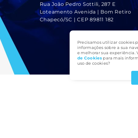
Rua João Pedro Sottili, 287 E
Loteamento Avenida | Bom Retiro
Chapecó/SC | CEP 89811 182
Precisamos utilizar cookies p
informações sobre a sua nav
e melhorar sua experiência. 
de Cookie
s
para mais inform
uso de cookies?