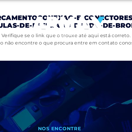
RCAMENTOCONEXAO-E-CONECTORES/
ULAS-DE-ESFERA/CADEADO-DE-BRO
Verifique se o link que o trouxe até aqui está correto.
o não encontre o que procura entre em contato cono
NOS ENCONTRE