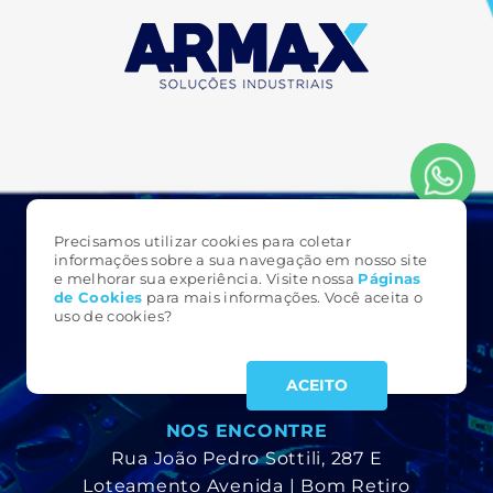
Precisamos utilizar cookies para coletar
FALE CONOSCO
informações sobre a sua navegação em nosso site
e melhorar sua experiência. Visite nossa
Páginas
3323 6161
de Cookie
s
para mais informações. Você aceita o
(49)
uso de cookies?
armax@armax.com.br
ACEITO
NOS ENCONTRE
Rua João Pedro Sottili, 287 E
Loteamento Avenida | Bom Retiro