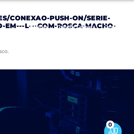
S/CONEXAO-PUSH-ON/SERIE-
-EM---L---COM-ROSCA-MACHO-
Notícias
Trabalhe Conosco
Contato
sco.
0