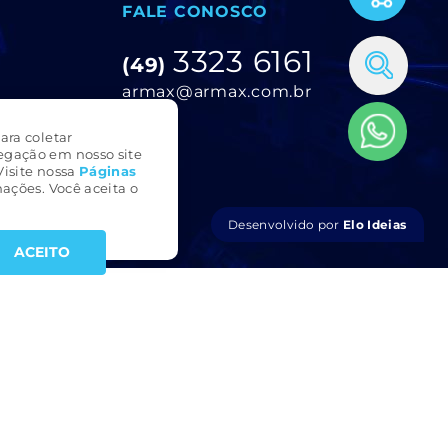
FALE CONOSCO
3323 6161
(49)
armax@armax.com.br
ara coletar
egação em nosso site
Visite nossa
Páginas
ações. Você aceita o
Desenvolvido por
Elo Ideias
ACEITO