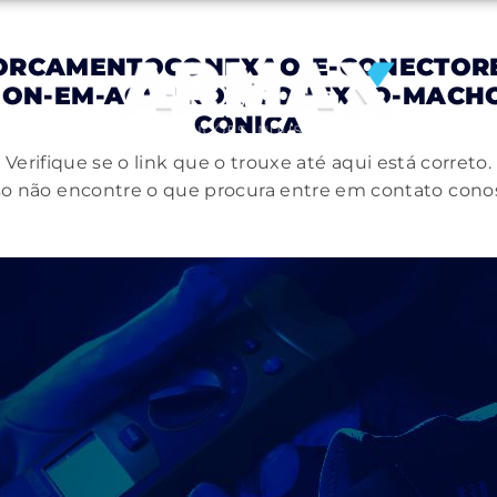
ORCAMENTOCONEXAO-E-CONECTORE
H-ON-EM-ACO-INOX/CONEXAO-MACHO
CONICA
Verifique se o link que o trouxe até aqui está correto.
o não encontre o que procura entre em contato cono