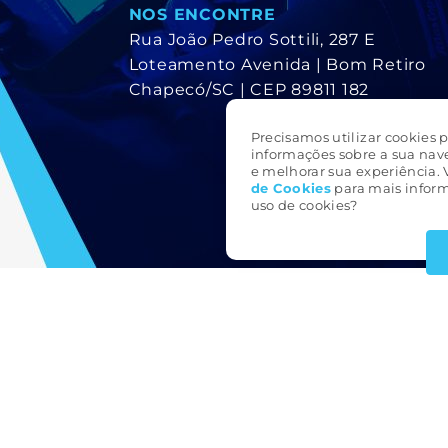
NOS ENCONTRE
Rua João Pedro Sottili, 287 E
Loteamento Avenida | Bom Retiro
Chapecó/SC | CEP 89811 182
Precisamos utilizar cookies p
informações sobre a sua nav
e melhorar sua experiência. 
de Cookie
s
para mais inform
uso de cookies?