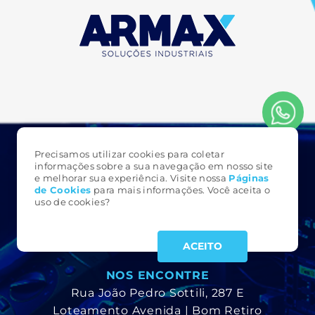
Precisamos utilizar cookies para coletar
FALE CONOSCO
informações sobre a sua navegação em nosso site
e melhorar sua experiência. Visite nossa
Páginas
3323 6161
de Cookie
s
para mais informações. Você aceita o
(49)
uso de cookies?
armax@armax.com.br
ACEITO
NOS ENCONTRE
Rua João Pedro Sottili, 287 E
Loteamento Avenida | Bom Retiro