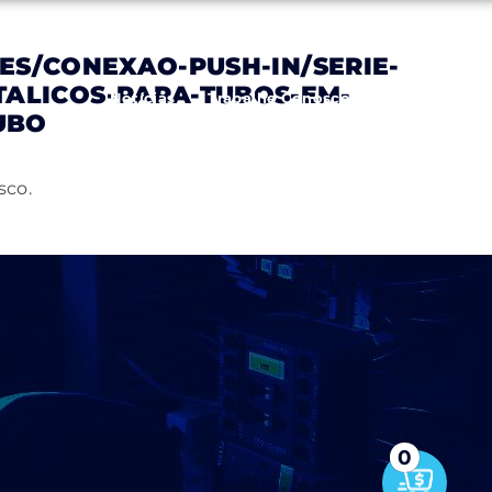
S/CONEXAO-PUSH-IN/SERIE-
TALICOS-PARA-TUBOS-EM-
Notícias
Trabalhe Conosco
Contato
UBO
sco.
0