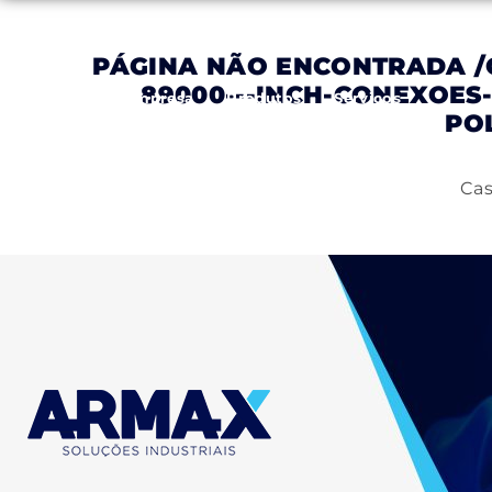
PÁGINA NÃO ENCONTRADA
/
89000---INCH-CONEXOES
Inicial
Empresa
Produtos
Serviços
PO
Cas