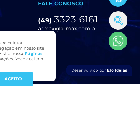
FALE CONOSCO
3323 6161
(49)
armax@armax.com.br
ara coletar
egação em nosso site
Visite nossa
Páginas
ações. Você aceita o
Desenvolvido por
Elo Ideias
ACEITO