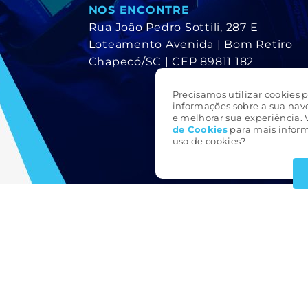
NOS ENCONTRE
Rua João Pedro Sottili, 287 E
Loteamento Avenida | Bom Retiro
Chapecó/SC | CEP 89811 182
Precisamos utilizar cookies p
informações sobre a sua nav
e melhorar sua experiência. 
de Cookie
s
para mais inform
uso de cookies?