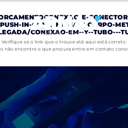
ORCAMENTOCONEXAO-E-CONECTORE
-PUSH-IN-COM-ANILHA-E-CORPO-ME
LEGADA/CONEXAO-EM--Y--TUBO---T
Verifique se o link que o trouxe até aqui está correto.
o não encontre o que procura entre em contato cono