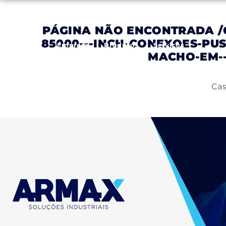
PÁGINA NÃO ENCONTRADA
/
85000---INCH-CONEXOES-P
Inicial
Empresa
Produtos
Serviços
MACHO-EM--
Cas