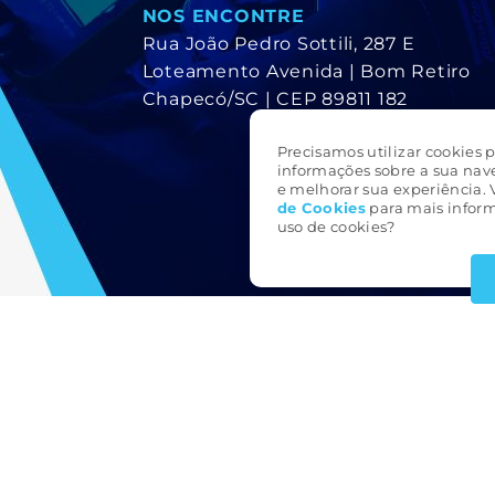
NOS ENCONTRE
Rua João Pedro Sottili, 287 E
Loteamento Avenida | Bom Retiro
Chapecó/SC | CEP 89811 182
Precisamos utilizar cookies p
informações sobre a sua nav
e melhorar sua experiência. 
de Cookie
s
para mais inform
uso de cookies?