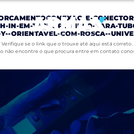
ORCAMENTOCONEXAO-E-CONECTORE
USH-IN-EM-TECNOPOIMERO-PARA-TU
Y--ORIENTAVEL-COM-ROSCA--UNIV
Verifique se o link que o trouxe até aqui está correto.
o não encontre o que procura entre em contato cono