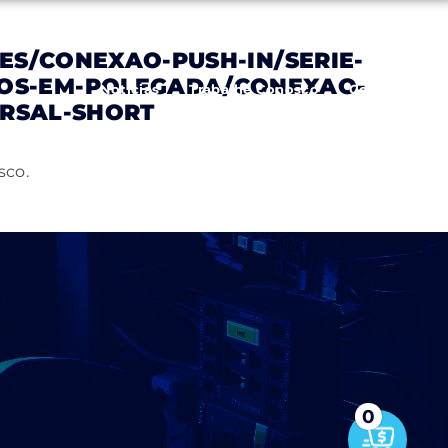
S/CONEXAO-PUSH-IN/SERIE-
BOS-EM-POLEGADA/CONEXAO-
Notícias
Trabalhe Conosco
Contato
ERSAL-SHORT
sco.
0