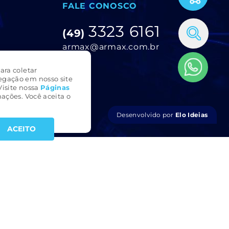
FALE CONOSCO
3323 6161
(49)
armax@armax.com.br
ara coletar
egação em nosso site
Visite nossa
Páginas
ações. Você aceita o
Desenvolvido por
Elo Ideias
ACEITO