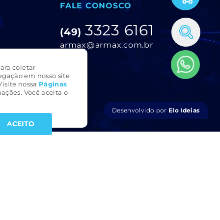
FALE CONOSCO
3323 6161
(49)
armax@armax.com.br
ara coletar
egação em nosso site
Visite nossa
Páginas
ações. Você aceita o
Desenvolvido por
Elo Ideias
ACEITO