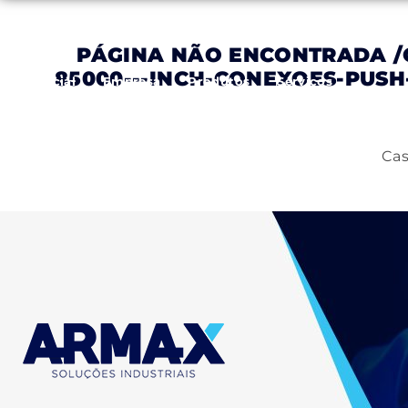
PÁGINA NÃO ENCONTRADA
/
85000---INCH-CONEXOES-PUS
Inicial
Empresa
Produtos
Serviços
Cas