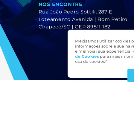
NOS ENCONTRE
Rua João Pedro Sottili, 287 E
Loteamento Avenida | Bom Retiro
Chapecó/SC | CEP 89811 182
Precisamos utilizar cookies p
informações sobre a sua nav
e melhorar sua experiência. 
de Cookie
s
para mais inform
uso de cookies?