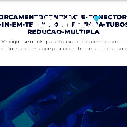
ORCAMENTOCONEXAO-E-CONECTORE
H-IN-EM-TECNOPOIMERO-PARA-TUB
REDUCAO-MULTIPLA
Verifique se o link que o trouxe até aqui está correto.
o não encontre o que procura entre em contato cono