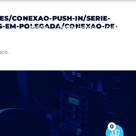
S/CONEXAO-PUSH-IN/SERIE-
OS-EM-POLEGADA/CONEXAO-DE-
Notícias
Trabalhe Conosco
Contato
sco.
0