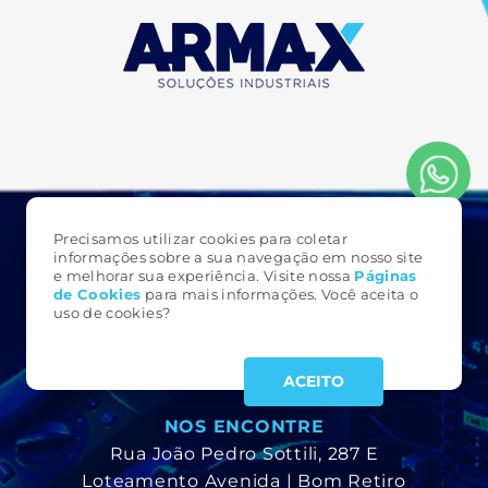
Precisamos utilizar cookies para coletar
FALE CONOSCO
informações sobre a sua navegação em nosso site
e melhorar sua experiência. Visite nossa
Páginas
3323 6161
de Cookie
s
para mais informações. Você aceita o
(49)
uso de cookies?
armax@armax.com.br
ACEITO
NOS ENCONTRE
Rua João Pedro Sottili, 287 E
Loteamento Avenida | Bom Retiro