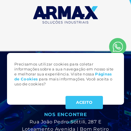
Precisamos utilizar cookies para coletar
FALE CONOSCO
informações sobre a sua navegação em nosso site
e melhorar sua experiência. Visite nossa
Páginas
3323 6161
de Cookie
s
para mais informações. Você aceita o
(49)
uso de cookies?
armax@armax.com.br
ACEITO
NOS ENCONTRE
Rua João Pedro Sottili, 287 E
Loteamento Avenida | Bom Retiro