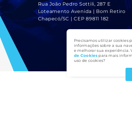
Rua João Pedro Sottili, 287 E
Loteamento Avenida | Bom Retiro
Chapecó/SC | CEP 89811 182
Precisamos utilizar cookies p
informações sobre a sua nav
e melhorar sua experiência. 
de Cookie
s
para mais inform
uso de cookies?