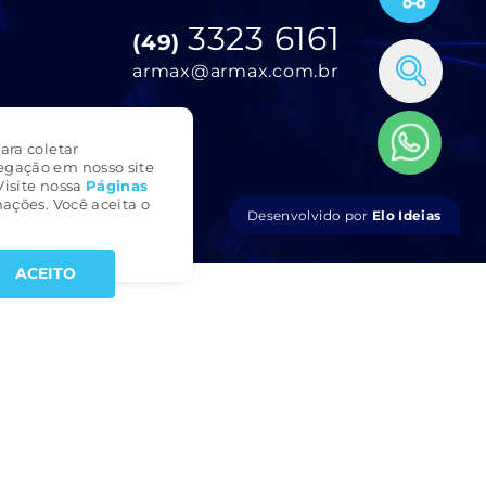
3323 6161
(49)
armax@armax.com.br
ara coletar
egação em nosso site
Visite nossa
Páginas
ações. Você aceita o
Desenvolvido por
Elo Ideias
ACEITO