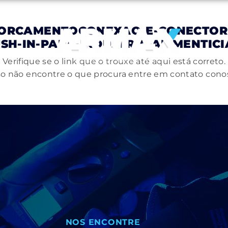
ORCAMENTOCONEXAO-E-CONECTORE
H-IN-PARA-INDUSTRIA-ALIMENTICI
Verifique se o link que o trouxe até aqui está correto.
o não encontre o que procura entre em contato cono
NOS ENCONTRE