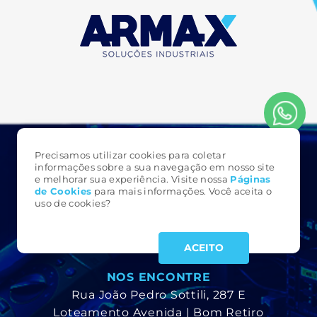
Precisamos utilizar cookies para coletar
FALE CONOSCO
informações sobre a sua navegação em nosso site
e melhorar sua experiência. Visite nossa
Páginas
3323 6161
de Cookie
s
para mais informações. Você aceita o
(49)
uso de cookies?
armax@armax.com.br
ACEITO
NOS ENCONTRE
Rua João Pedro Sottili, 287 E
Loteamento Avenida | Bom Retiro