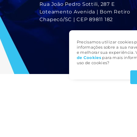
Rua João Pedro Sottili, 287 E
Loteamento Avenida | Bom Retiro
Chapecó/SC | CEP 89811 182
Precisamos utilizar cookies p
informações sobre a sua nav
e melhorar sua experiência. 
de Cookie
s
para mais inform
uso de cookies?