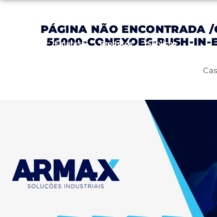
PÁGINA NÃO ENCONTRADA
/
55000-CONEXOES-PUSH-IN
Inicial
Empresa
Produtos
Serviços
Cas