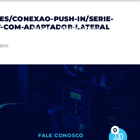
S/CONEXAO-PUSH-IN/SERIE-
T-COM-ADAPTADOR-LATERAL
Notícias
Trabalhe Conosco
Contato
sco.
0
FALE CONOSCO