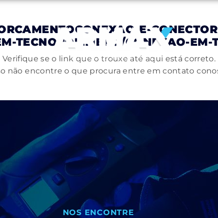
ORCAMENTOCONEXAO-E-CONECTORE
-EM-TECNOPOLIMERO/CONEXAO-EM-
Verifique se o link que o trouxe até aqui está correto.
o não encontre o que procura entre em contato cono
NOS ENCONTRE