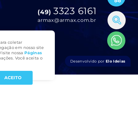
3323 6161
(49)
armax@armax.com.br
ara coletar
egação em nosso site
Visite nossa
Páginas
ações. Você aceita o
Desenvolvido por
Elo Ideias
ACEITO