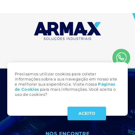
Precisamos utilizar cookies para coletar
informações sobre a sua navegação em nosso site
e melhorar sua experiência. Visite nossa
Páginas
FALE CONOSCO
de Cookie
s
para mais informações. Você aceita o
uso de cookies?
3323 6161
(49)
armax@armax.com.br
ACEITO
NOS ENCONTRE