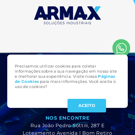
Precisamos utilizar cookies para coletar
FALE CONOSCO
informações sobre a sua navegação em nosso site
e melhorar sua experiência. Visite nossa
Páginas
3323 6161
de Cookie
s
para mais informações. Você aceita o
(49)
uso de cookies?
armax@armax.com.br
ACEITO
NOS ENCONTRE
Rua João Pedro Sottili, 287 E
Loteamento Avenida | Bom Retiro