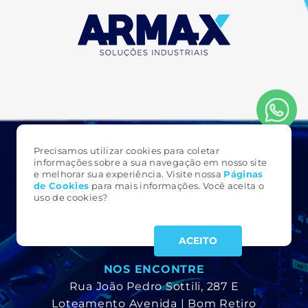
Precisamos utilizar cookies para coletar
FALE CONOSCO
informações sobre a sua navegação em nosso site
e melhorar sua experiência. Visite nossa
Páginas
3323 6161
de Cookie
s
para mais informações. Você aceita o
(49)
uso de cookies?
armax@armax.com.br
ACEITO
NOS ENCONTRE
Rua João Pedro Sottili, 287 E
Loteamento Avenida | Bom Retiro