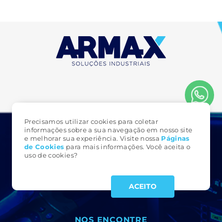
Precisamos utilizar cookies para coletar
informações sobre a sua navegação em nosso site
e melhorar sua experiência. Visite nossa
Páginas
FALE CONOSCO
de Cookie
s
para mais informações. Você aceita o
uso de cookies?
3323 6161
(49)
armax@armax.com.br
ACEITO
NOS ENCONTRE