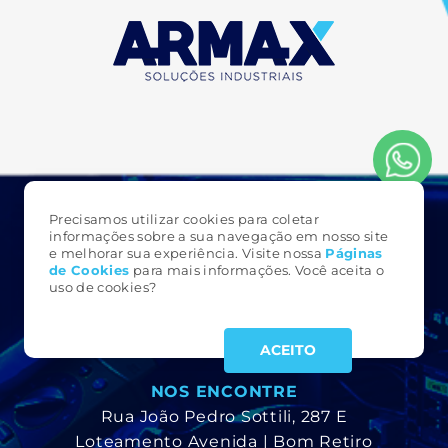
Precisamos utilizar cookies para coletar
FALE CONOSCO
informações sobre a sua navegação em nosso site
e melhorar sua experiência. Visite nossa
Páginas
3323 6161
de Cookie
s
para mais informações. Você aceita o
(49)
uso de cookies?
armax@armax.com.br
ACEITO
NOS ENCONTRE
Rua João Pedro Sottili, 287 E
Loteamento Avenida | Bom Retiro