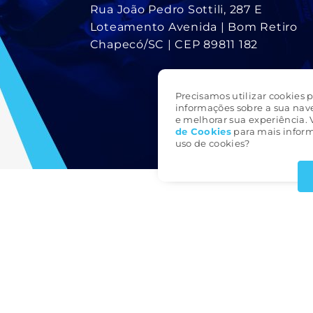
Rua João Pedro Sottili, 287 E
Loteamento Avenida | Bom Retiro
Chapecó/SC | CEP 89811 182
Precisamos utilizar cookies p
informações sobre a sua nav
e melhorar sua experiência. 
de Cookie
s
para mais inform
uso de cookies?