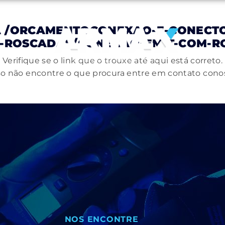
A
/ORCAMENTOCONEXAO-E-CONECTO
-ROSCADAS/CONEXAO-EM-T-COM-RO
Verifique se o link que o trouxe até aqui está correto.
o não encontre o que procura entre em contato cono
NOS ENCONTRE