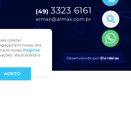
3323 6161
(49)
armax@armax.com.br
ara coletar
egação em nosso site
Visite nossa
Páginas
ações. Você aceita o
Desenvolvido por
Elo Ideias
ACEITO