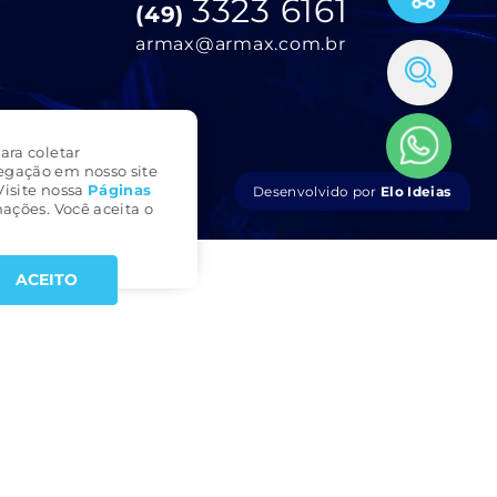
3323 6161
(49)
armax@armax.com.br
ara coletar
egação em nosso site
Visite nossa
Páginas
Desenvolvido por
Elo Ideias
ações. Você aceita o
ACEITO