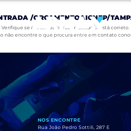
ONTRADA
/ORCAMENTOAIGNEP/TAMP
Verifique se o link que o trouxe até aqui está correto.
o não encontre o que procura entre em contato cono
NOS ENCONTRE
Rua João Pedro Sottili, 287 E