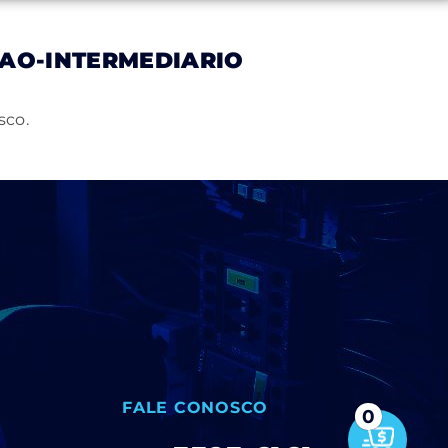
AO-INTERMEDIARIO
Notícias
Trabalhe Conosco
Contato
sco.
FALE CONOSCO
0