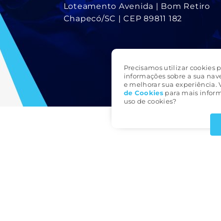
Loteamento Avenida | Bom Retiro
Chapecó/SC | CEP 89811 182
Precisamos utilizar cookies p
informações sobre a sua nav
e melhorar sua experiência. 
de Cookie
s
para mais inform
uso de cookies?