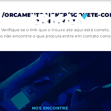
A
/ORCAMENTOAIGNEP/SOQUETE-COM
BORRACHA-3
Verifique se o link que o trouxe até aqui está correto.
o não encontre o que procura entre em contato cono
NOS ENCONTRE