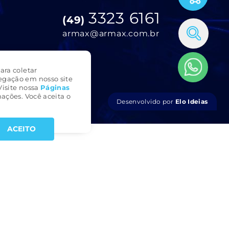
3323 6161
(49)
armax@armax.com.br
ara coletar
egação em nosso site
Visite nossa
Páginas
ações. Você aceita o
Desenvolvido por
Elo Ideias
ACEITO