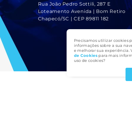
Rua João Pedro Sottili, 287 E
Loteamento Avenida | Bom Retiro
Chapecó/SC | CEP 89811 182
Precisamos utilizar cookies p
informações sobre a sua nav
e melhorar sua experiência. 
de Cookie
s
para mais inform
uso de cookies?