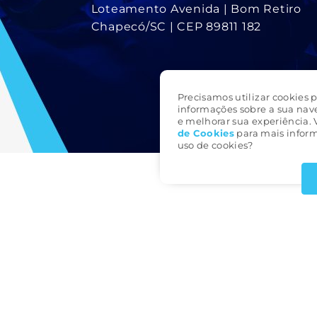
Loteamento Avenida | Bom Retiro
Chapecó/SC | CEP 89811 182
Precisamos utilizar cookies p
informações sobre a sua nav
e melhorar sua experiência. 
de Cookie
s
para mais inform
uso de cookies?