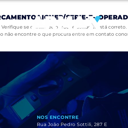
RCAMENTOAIGNEP/SERIE-E--OPERAD
Verifique se o link que o trouxe até aqui está correto.
o não encontre o que procura entre em contato cono
NOS ENCONTRE
Rua João Pedro Sottili, 287 E