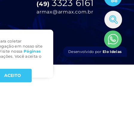
3323 6161
(49)
armax@armax.com.br
ara coletar
egação em nosso site
Visite nossa
Páginas
Desenvolvido por
Elo Ideias
ações. Você aceita o
ACEITO