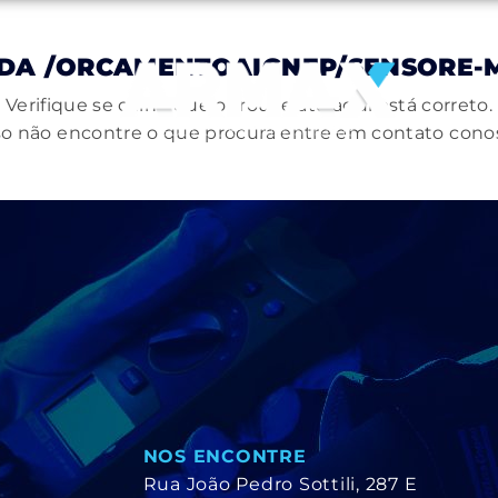
ADA
/ORCAMENTOAIGNEP/SENSORE-M
Verifique se o link que o trouxe até aqui está correto.
o não encontre o que procura entre em contato cono
NOS ENCONTRE
Rua João Pedro Sottili, 287 E