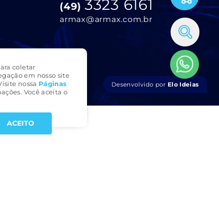
3323 6161
(49)
armax@armax.com.br
ara coletar
egação em nosso site
Visite nossa
Páginas
Desenvolvido por
Elo Ideias
ações. Você aceita o
ACEITO