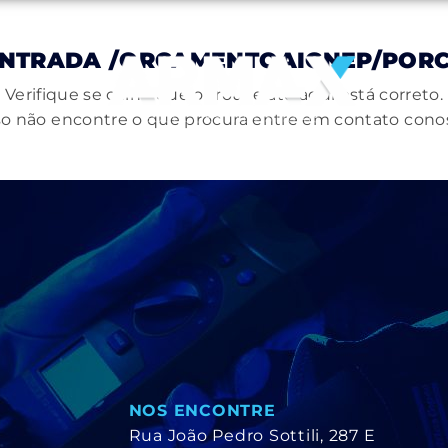
ONTRADA
/ORCAMENTOAIGNEP/PORC
Verifique se o link que o trouxe até aqui está correto.
o não encontre o que procura entre em contato cono
NOS ENCONTRE
Rua João Pedro Sottili, 287 E