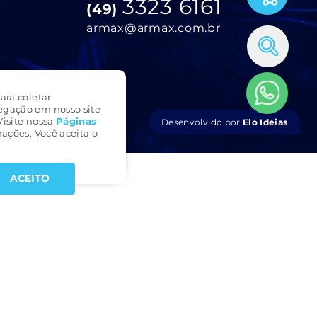
3323 6161
(49)
armax@armax.com.br
ara coletar
egação em nosso site
Visite nossa
Páginas
Desenvolvido por
Elo Ideias
ações. Você aceita o
ACEITO