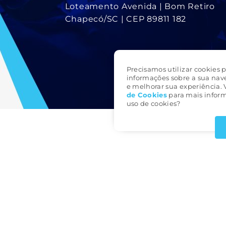
Loteamento Avenida | Bom Retiro
Chapecó/SC | CEP 89811 182
Precisamos utilizar cookies p
informações sobre a sua nav
e melhorar sua experiência. 
de Cookie
s
para mais inform
uso de cookies?