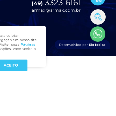
3323 6161
(49)
armax@armax.com.br
ara coletar
egação em nosso site
Visite nossa
Páginas
Desenvolvido por
Elo Ideias
ações. Você aceita o
ACEITO