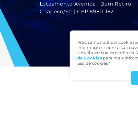
Loteamento Avenida | Bom Retiro
Chapecó/SC | CEP 89811 182
Precisamos utilizar cookies p
informações sobre a sua nav
e melhorar sua experiência. 
de Cookie
s
para mais inform
uso de cookies?