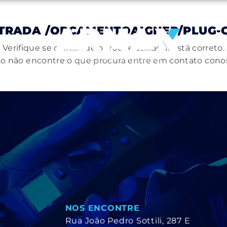
NTRADA
/ORCAMENTOAIGNEP/PLUG-
Verifique se o link que o trouxe até aqui está correto.
o não encontre o que procura entre em contato cono
NOS ENCONTRE
Rua João Pedro Sottili, 287 E