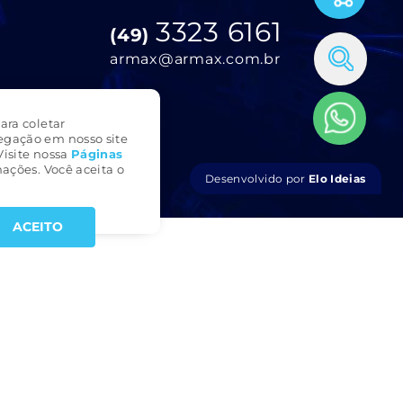
3323 6161
(49)
armax@armax.com.br
ara coletar
egação em nosso site
Visite nossa
Páginas
ações. Você aceita o
Desenvolvido por
Elo Ideias
ACEITO