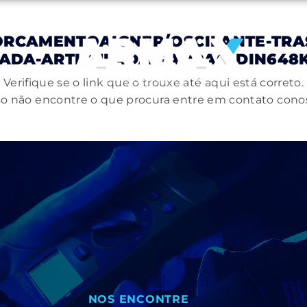
ORCAMENTOAIGNEP/OSCILANTE-TRAS
ADA-ARTICULADA-PADRAO-DIN648K-
Verifique se o link que o trouxe até aqui está correto.
o não encontre o que procura entre em contato cono
NOS ENCONTRE