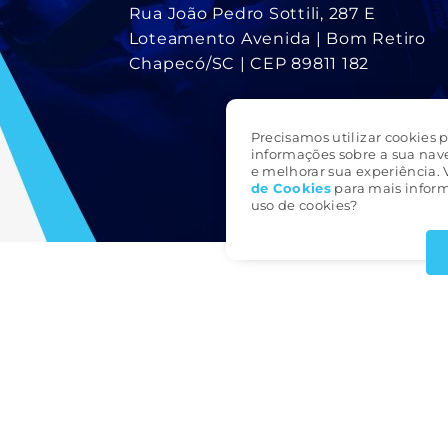
Rua João Pedro Sottili, 287 E
Loteamento Avenida | Bom Retiro
Chapecó/SC | CEP 89811 182
Precisamos utilizar cookies p
informações sobre a sua nav
e melhorar sua experiência. 
de Cookie
s
para mais inform
uso de cookies?