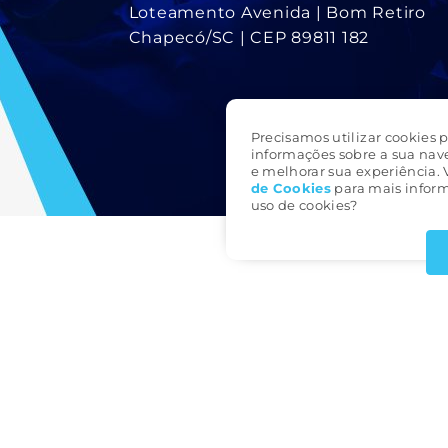
Loteamento Avenida | Bom Retiro
Chapecó/SC | CEP 89811 182
Precisamos utilizar cookies p
informações sobre a sua nav
e melhorar sua experiência. 
de Cookie
s
para mais inform
uso de cookies?