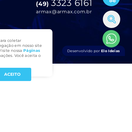
3323 6161
(49)
armax@armax.com.br
ara coletar
egação em nosso site
Visite nossa
Páginas
Desenvolvido por
Elo Ideias
ações. Você aceita o
ACEITO