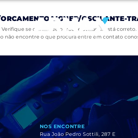
/ORCAMENTOAIGNEP/OSCILANTE-TRA
Verifique se o link que o trouxe até aqui está correto.
o não encontre o que procura entre em contato cono
NOS ENCONTRE
Rua João Pedro Sottili, 287 E