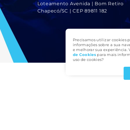
Loteamento Avenida | Bom Retiro
Chapecó/SC | CEP 89811 182
Precisamos utilizar cookies p
informações sobre a sua nav
e melhorar sua experiência. 
de Cookie
s
para mais inform
uso de cookies?