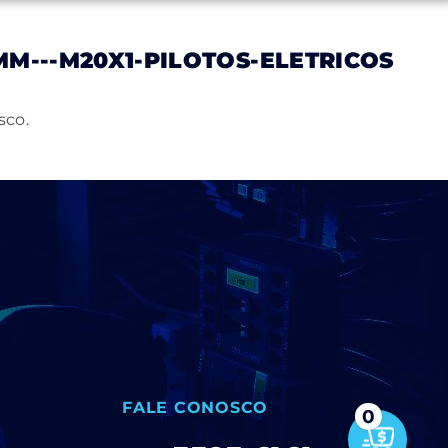
MM---M20X1-PILOTOS-ELETRICOS
Notícias
Trabalhe Conosco
Contato
sco.
FALE CONOSCO
0