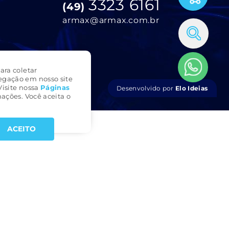
3323 6161
(49)
armax@armax.com.br
ara coletar
egação em nosso site
Visite nossa
Páginas
Desenvolvido por
Elo Ideias
ações. Você aceita o
ACEITO