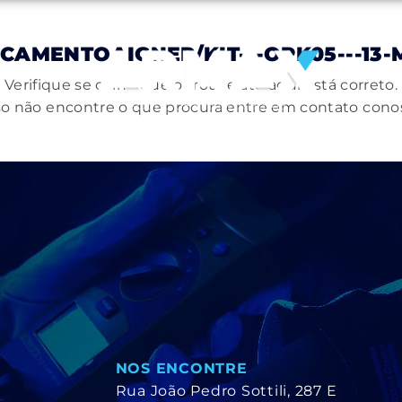
CAMENTOAIGNEP/KIT---OPK05---13-
Verifique se o link que o trouxe até aqui está correto.
o não encontre o que procura entre em contato cono
NOS ENCONTRE
Rua João Pedro Sottili, 287 E