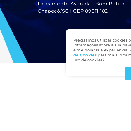
Loteamento Avenida | Bom Retiro
Chapecó/SC | CEP 89811 182
Precisamos utilizar cookies p
informações sobre a sua nav
e melhorar sua experiência. 
de Cookie
s
para mais inform
uso de cookies?