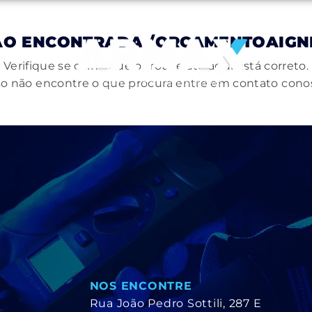
ÃO ENCONTRADA
/ORCAMENTOAIGN
Verifique se o link que o trouxe até aqui está correto.
o não encontre o que procura entre em contato cono
NOS ENCONTRE
Rua João Pedro Sottili, 287 E