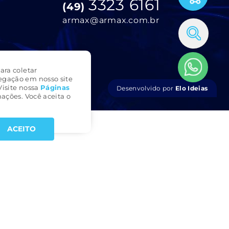
3323 6161
(49)
armax@armax.com.br
ara coletar
egação em nosso site
Visite nossa
Páginas
Desenvolvido por
Elo Ideias
ações. Você aceita o
ACEITO