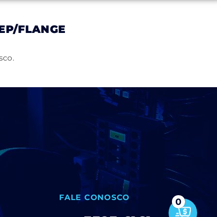
EP/FLANGE
Notícias
Trabalhe Conosco
Contato
sco.
FALE CONOSCO
0