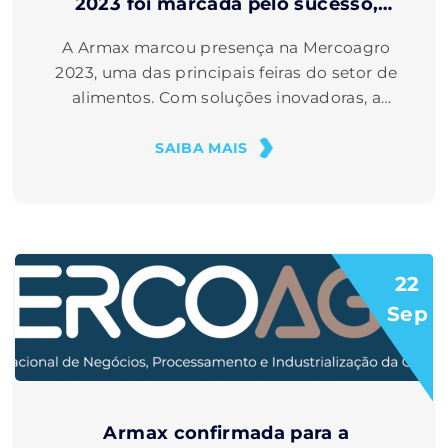
2023 foi marcada pelo sucesso,
mostrando seu compromisso com a
A Armax marcou presença na Mercoagro
excelência e inovação no
2023, uma das principais feiras do setor de
mercado de alimentos.
alimentos. Com soluções inovadoras, a
empresa apresentou produtos de alta
qualidade e estabeleceu contatos
SAIBA MAIS
importantes, impulsionando seus negócios
e consolidando sua posição no mercado.
22
Sep
Armax confirmada para a