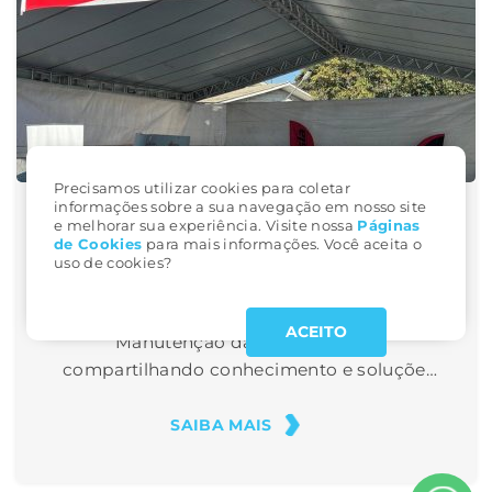
Precisamos utilizar cookies para coletar
informações sobre a sua navegação em nosso site
e melhorar sua experiência. Visite nossa
Páginas
Parceria de Sucesso: Armax na 4ª
de Cookie
s
para mais informações. Você aceita o
uso de cookies?
Semana de Manutenção da BRF
Chapecó
A Armax marcou presença na 4ª Semana de
ACEITO
Manutenção da BRF Chapecó,
compartilhando conhecimento e soluções
voltadas à eficiência em sistemas de ar
comprimido. Com o treinamento sobre
SAIBA MAIS
técnicas para redução de vazamentos,
reforçamos nossa parceria de longa data